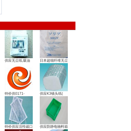
供应无尘纸,吸油
日本超细纤维无尘
特价供0171-
供应K3镜头纸(
特价供应活性碳口
供应防静电物料箱