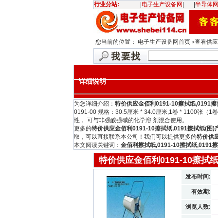
行业分站:
|
电子生产设备网
|
|
半导体
您当前的位置：
电子生产设备网首页
查看供应信
>
详细说明
为您详细介绍：
特价供应金佰利0191-10擦拭纸,0191擦
0191-00 规格：30.5厘米 * 34.0厘米,1卷 * 
性， 可与非强酸强碱的化学溶 剂混合使用。
更多的
特价供应金佰利0191-10擦拭纸,0191擦拭纸(图)
取，可以直接联系本公司！我们可以提供更多的
特价供应
本文阅读关键词：
金佰利擦拭纸,0191-10擦拭纸,0191
特价供应金佰利0191-10擦拭纸,
发布时间:
有效期:
浏览人数: