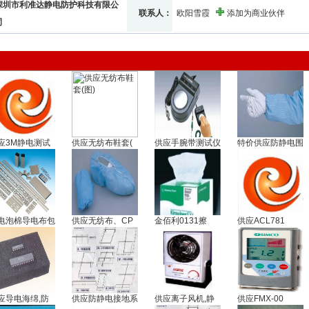
深圳市利准达静电防护科技有限公
联系人：
欧阳雪霞
添加为商业伙伴
司
应3M静电测试
供应无纺布鞋套(
供应手腕带测试仪
特价供应防静电围
电泡棉导电布包
供应无纺布、CP
金佰利0131擦
供应ACL781
应导电海绵,防
供应防静电接地系
供应离子风机,静
供应FMX-00