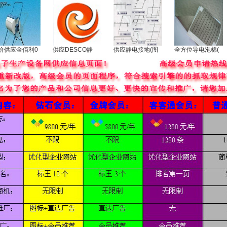
价供应金佰利0
供应DESCO静
供应静电接地(图
全方位导电泡棉(