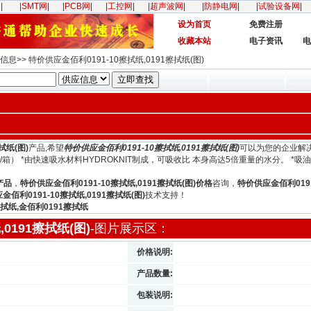
网
|
|
SMT网
|
|
PCB网
|
|
工控网
|
|
超声波网
|
|
防静电网
|
|
试验设备网
|
设为首页
免费注册
收藏本站
电子资讯
电
息>> 特价供应金佰利0191-10擦拭纸,0191擦拭纸(图)
拭纸(图)
产品,希望
特价供应金佰利0191-10擦拭纸,0191擦拭纸(图)
可以为您的企业解
1100张（1卷/箱） *由快速吸水材料HYDROKNIT制成，可吸收比 本身高达5倍重量的水分。
产品
，
特价供应金佰利0191-10擦拭纸,0191擦拭纸(图)价格
咨询，
特价供应金佰利0191
金佰利0191-10擦拭纸,0191擦拭纸(图)
技术支持！
擦拭纸,金佰利0191擦拭纸
0191擦拭纸(图)
-图片展示区：
价格说明:
产品数量:
包装说明: