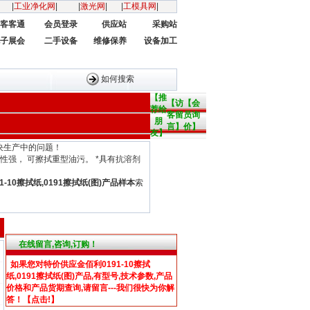
|
工业净化网
|
|
激光网
|
|
工模具网
|
客客通
会员登录
供应站
采购站
子展会
二手设备
维修保养
设备加工
如何搜索
【推
【访
【会
荐给
客留
员询
朋
言】
价】
友】
决生产中的问题！
 *吸油性强， 可擦拭重型油污。 *具有抗溶剂
-10擦拭纸,0191擦拭纸(图)产品样本
索
在线留言,咨询,订购！
如果您对特价供应金佰利0191-10擦拭
纸,0191擦拭纸(图)产品,有型号,技术参数,产品
价格和产品货期查询,请留言---我们很快为你解
答！【点击!】