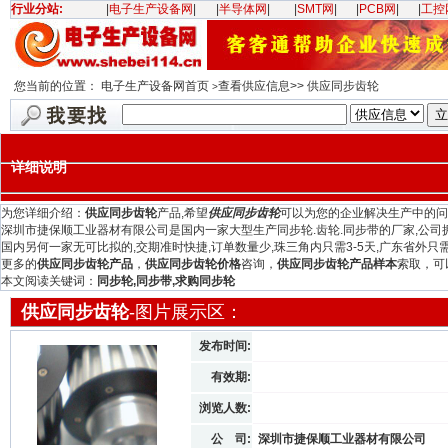
行业分站:
|
电子生产设备网
|
|
半导体网
|
|
SMT网
|
|
PCB网
|
|
工控
您当前的位置：
电子生产设备网首页
查看供应信息>> 供应同步齿轮
>
详细说明
为您详细介绍：
供应同步齿轮
产品,希望
供应同步齿轮
可以为您的企业解决生产中的问
深圳市捷保顺工业器材有限公司是国内一家大型生产同步轮.齿轮.同步带的厂家,公司
国内另何一家无可比拟的,交期准时快捷,订单数量少,珠三角内只需3-5天,广东省外只需
更多的
供应同步齿轮产品
，
供应同步齿轮价格
咨询，
供应同步齿轮产品样本
索取，可
本文阅读关键词：
同步轮,同步带,求购同步轮
供应同步齿轮
-图片展示区：
发布时间:
有效期:
浏览人数:
公 司:
深圳市捷保顺工业器材有限公司