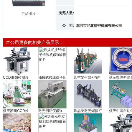
浏览人数:
产品图片
公 司:
深圳市兆鑫精密机械有限公司
本公司更多的相关产品展示：
CCD淮阴检测设
插拔式接线端子组
真空发生器+消声
供应数码型治
供应苏州CCD检
激光测距仪(图)
饰品类激光焊接打
供应中国自动