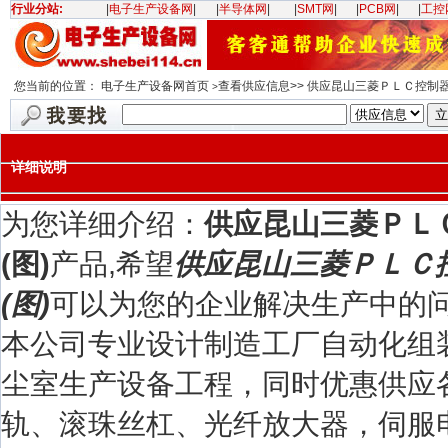
行业分站:
|
电子生产设备网
|
|
半导体网
|
|
SMT网
|
|
PCB网
|
|
工控
您当前的位置：
电子生产设备网首页
查看供应信息>> 供应昆山三菱ＰＬＣ控制
>
详细说明
为您详细介绍：
供应昆山三菱ＰＬ
(图)
产品,希望
供应昆山三菱ＰＬＣ
(图)
可以为您的企业解决生产中的
本公司专业设计制造工厂自动化组
尘室生产设备工程，同时优惠供应
轨、滚珠丝杠、光纤放大器，伺服