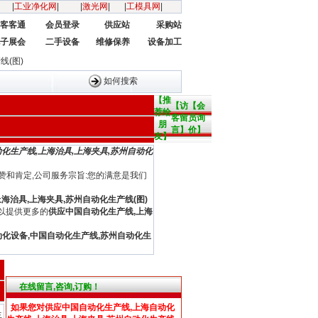
|
工业净化网
|
|
激光网
|
|
工模具网
|
客客通
会员登录
供应站
采购站
子展会
二手设备
维修保养
设备加工
线(图)
如何搜索
【推
【访
【会
荐给
客留
员询
朋
言】
价】
友】
化生产线,上海治具,上海夹具,苏州自动化
赞和肯定,公司服务宗旨:您的满意是我们
海治具,上海夹具,苏州自动化生产线(图)
以提供更多的
供应中国自动化生产线,上海
动化设备,中国自动化生产线,苏州自动化生
在线留言,咨询,订购！
如果您对
供应中国自动化生产线,上海自动化
生