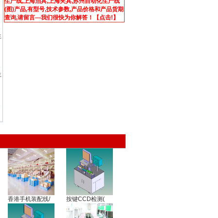
生产线,上海治具,上海夹具,苏州自动化生产线
(图)产品
,有型号,技术参数,产品价格和产品货期
查询,请留言---我们很快为你解答！【点击!】
生
生
香港手机装配线/
按键CCD检测(