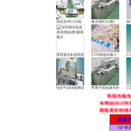
供应苏州CCD检
激光测距仪(图)
饰
深圳激光剥皮机剥
CCD核电站微小
C
供应气动功能测试
苹果手机线激光剥
C