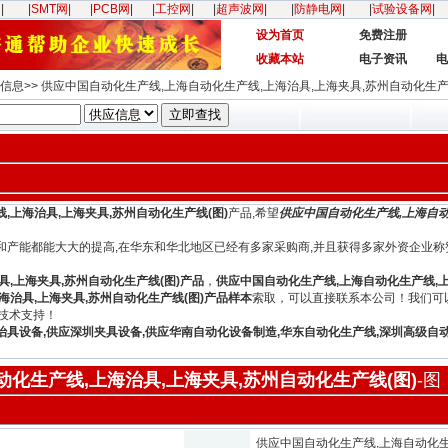
网
|
|
SMT网
|
|
PCB网
|
|
工控网
|
|
超声波网
|
|
防静电网
|
|
试验设备网
|
设为首页
免费注册
收藏本站
电子资讯
电
信息>> 供应中国自动化生产线,上海自动化生产线,上海治具,上海夹具,苏州自动化生产
,上海治具,上海夹具,苏州自动化生产线(图)
产品,希望
供应中国自动化生产线,上海自动
和产能都能大大的提高,在华东和华北地区已经有多家采购商,并且获得多家外资企业称
,上海夹具,苏州自动化生产线(图)产品
，
供应中国自动化生产线,上海自动化生产线,上
海治具,上海夹具,苏州自动化生产线(图)产品样本
索取，可以直接联系本公司！我们可
技术支持！
治具设备,供应深圳夹具设备,供应华南自动化设备制造,华东自动化生产线,深圳高级自
化生产线,上海治具,上海夹具,苏州自动化生产线(图)
-图
供应中国自动化生产线,上海自动化